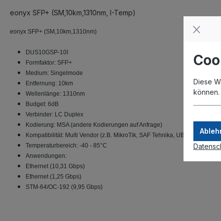
eonyx SFP+ (SM,10km,1310nm, I-Temp)
eonyx SFP+ (SM,10km,1310nm)
DUS10GSP-10I
Coo
Formfaktor: SFP+
Medium: Singelmode
Diese W
Entfernung: 10km
können
Wellenlänge: 1310nm
Budget: 6dB
Verbinder: LC Duplex
Kodierung: MSA (andere Kodierungen auf Anfrage)
Ableh
Kompatibilität: Multi Vendor (z.B. MikroTik, SAF Tehnika, UBNT usw.)
Datensc
Temperaturbereich: -40 - 85°C
Anwendungen:
Ethernet (10,31 Gbps)
Ethernet (1,25 Gbps)
STM-64/OC-192 (9,95 Gbps)