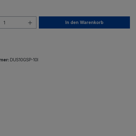
In den Warenkorb
mer:
DUS10GSP-10I
"