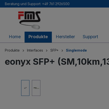
Beratung und Support: +49 761 2926500
inhalt springen
Home
Produkte
Hersteller
Support
Produkte
Interfaces
SFP+
Singlemode
eonyx SFP+ (SM,10km,1