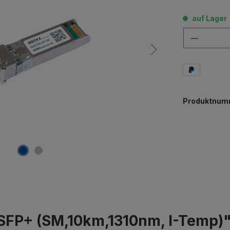
auf Lager
Anzahl
Produktnum
SFP+ (SM,10km,1310nm, I-Temp)