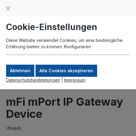
Beratung und Support: +49 761 2926500
inhalt springen
schneller Versand
Kauf auf Rechnung
Zahlung per Paypal
Cookie-Einstellungen
Diese Website verwendet Cookies, um eine bestmögliche
Erfahrung bieten zu können.
Konfigurieren
Ablehnen
Alle Cookies akzeptieren
Datenschutzbestimmungen
|
Impressum
Produkte
UBNT
mFi
mFi mPort IP Gateway
Device
Ubiquiti