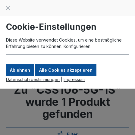
Beratung und Support: +49 761 2926500
inhalt springen
schneller Versand
Kauf auf Rechnung
Zahlung per Paypal
Cookie-Einstellungen
Diese Website verwendet Cookies, um eine bestmögliche
Erfahrung bieten zu können.
Konfigurieren
Ablehnen
Alle Cookies akzeptieren
Datenschutzbestimmungen
|
Impressum
Zu "CSS106-5G-1S"
wurde 1 Produkt
gefunden
Filter