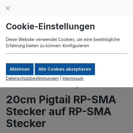
Beratung und Support: +49 761 2926500
inhalt springen
schneller Versand
Kauf auf Rechnung
Zahlung per Paypal
Cookie-Einstellungen
Diese Website verwendet Cookies, um eine bestmögliche
Erfahrung bieten zu können.
Konfigurieren
Ablehnen
Alle Cookies akzeptieren
Datenschutzbestimmungen
|
Impressum
Produkte
Antennenkabel
Pigtails
20cm Pigtail RP-SMA
Stecker auf RP-SMA
Stecker