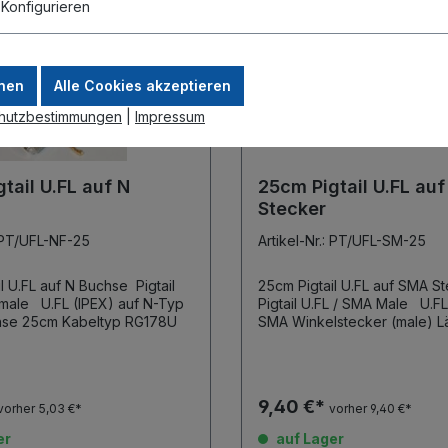
.
Konfigurieren
nen
Alle Cookies akzeptieren
hutzbestimmungen
|
Impressum
tail U.FL auf N
25cm Pigtail U.FL au
Stecker
: PT/UFL-NF-25
Artikel-Nr.: PT/UFL-SM-25
U.FL auf N Buchse Pigtail
25cm Pigtail U.FL auf SMA S
PEX) auf N-Typ
Pigtail U.FL / SMA Male U.FL (IPEX) auf
Einbaubuchse 25cm Kabeltyp RG178U
SMA Winkelstecker (male) Länge 25cm
9,40 €*
vorher 5,03 €*
vorher 9,40 €*
er
auf Lager