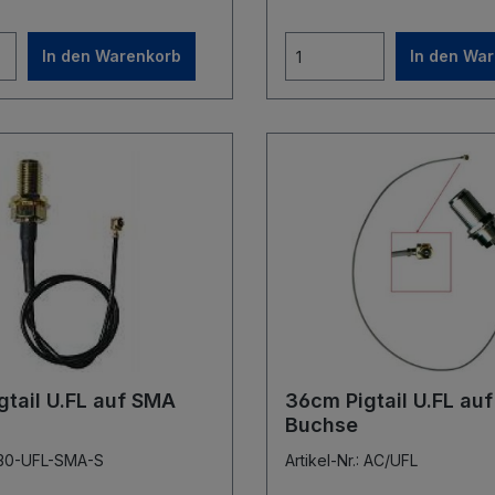
In den Warenkorb
In den Wa
tail U.FL auf SMA
36cm Pigtail U.FL auf
Buchse
: 30-UFL-SMA-S
Artikel-Nr.: AC/UFL