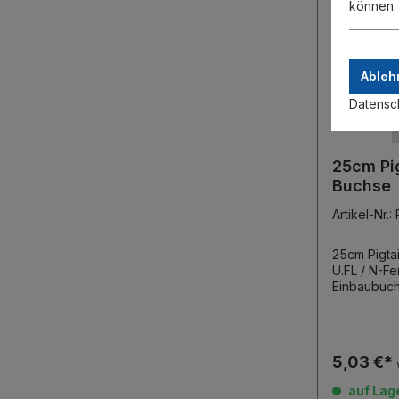
können
Ableh
Datensc
25cm Pig
Buchse
Artikel-Nr.
25cm Pigtail 
U.FL / N-Female U.FL (I
5,03 €*
auf Lag