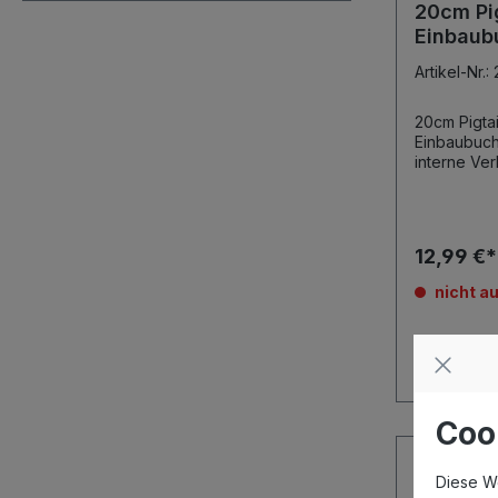
20cm Pig
Einbaub
Artikel-Nr.
20cm Pigta
Einbaubuchse Pigtail Adapter
interne Verkabelung
Reverse SMA Einbaubuchse Dieses
12,99 €
nicht au
Coo
Diese W