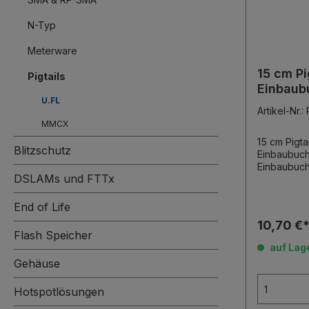
N-Typ
Meterware
15 cm Pi
Pigtails
Einbaub
U.FL
Artikel-Nr.
MMCX
15 cm Pigta
Blitzschutz
Einbaubuchse Pigtail U.FL 
DSLAMs und FTTx
End of Life
10,70 €
Flash Speicher
auf Lag
Gehäuse
Hotspotlösungen