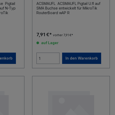
tail
ACSMAUFL ACSMAUFL Pigtail U.fl auf
SMA Buchse entwickelt für MikroTik
Einbaubuchse Hersteller MikroTik
RouterBoard wAP R
7,91 €*
vorher 7,91 €*
auf Lager
renkorb
In den Warenkorb