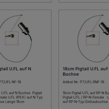
tail U.FL auf N
18cm Pigtail U.FL auf
Buchse
: PT/UFL-NF-18
Artikel-Nr.: PT/UFL-RNF-18
U.FL auf N Buchse Pigtail
18cm Pigtail U.FL auf RP-N 
X) auf N-Typ
Pigtail U.FL / RP-N-Female U.FL (IPEX)
Einbaubuchse Länge 18cm
auf RP-N-Typ Einbaubuchse Länge
18cm