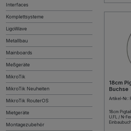
Interfaces
Komplettsysteme
LigoWave
Metallbau
Mainboards
Meßgeräte
MikroTik
18cm Pig
MikroTik Neuheiten
Buchse
Artikel-Nr.
MikroTik RouterOS
18cm Pigtail 
Mietgeräte
U.FL / N-Female U.FL (IPE
Montagezubehör