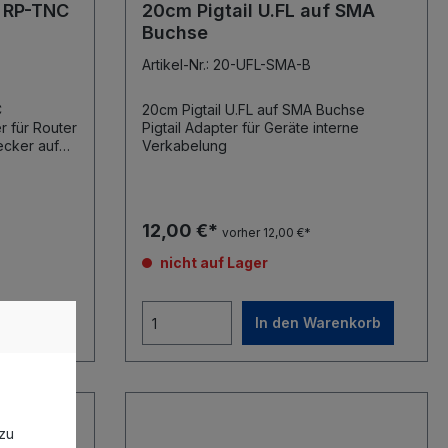
f RP-TNC
20cm Pigtail U.FL auf SMA
Buchse
Artikel-Nr.: 20-UFL-SMA-B
C
20cm Pigtail U.FL auf SMA Buchse
Pigtail Adapter für Geräte interne
Verkabelung
Reverse TNC Einbaubuchse.
12,00 €*
vorher 12,00 €*
nicht auf Lager
renkorb
In den Warenkorb
zu