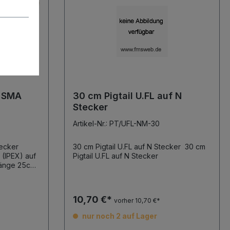
f SMA
30 cm Pigtail U.FL auf N
Stecker
Artikel-Nr.: PT/UFL-NM-30
tecker
30 cm Pigtail U.FL auf N Stecker 30 cm
Pigtail U.FL auf N Stecker
10,70 €*
vorher 10,70 €*
nur noch 2 auf Lager