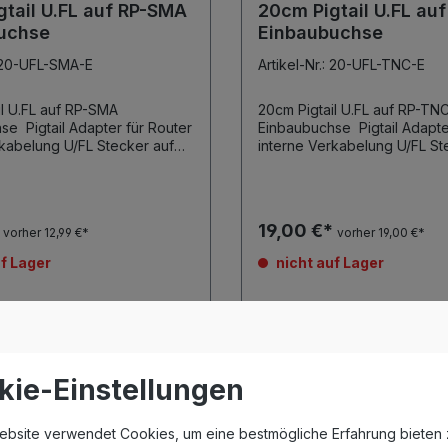
tail U.FL auf RP-SMA
20cm Pigtail U.FL au
uchse
Einbaubuchse
: 20-UFL-SMA-E
Artikel-Nr.: 20-UFL-TNC-E
il U.FL auf RP-SMA
20cm Pigtail U.FL auf RP-TN
 für Router
Einbaubuchse Pigtail Adapter für Router
 U/FL Stecker auf
interne Verkabelung U/FL Stecker auf
Pigtail hat ca. 2.5dB Dämpfung.
*
19,00 €*
vorher 12,99 €*
vorher 19,00 €*
f Lager
nicht auf Lager
In den Warenkorb
In den Wa
kie-Einstellungen
ebsite verwendet Cookies, um eine bestmögliche Erfahrung bieten 