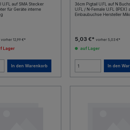
il U.FL auf SMA Stecker
36cm Pigtail U.FL auf N Buchse Pig
r für Geräte interne
U.FL / N-Female U.FL (IPEX) auf N-Typ
Verkabelung
*
5,03 €*
vorher 12,99 €*
vorher 5,03 €*
f Lager
auf Lager
In den Warenkorb
In den Wa