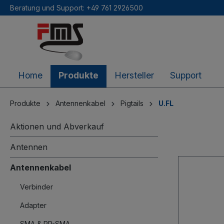
Beratung und Support: +49 761 2926500
inhalt springen
Home
Produkte
Hersteller
Support
Produkte
Antennenkabel
Pigtails
U.FL
Aktionen und Abverkauf
Antennen
Antennenkabel
Verbinder
Adapter
SMA & RP-SMA