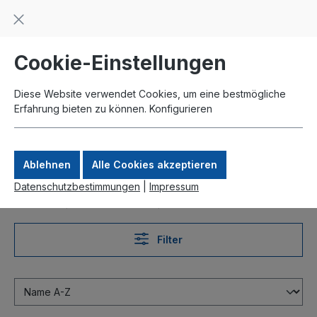
Beratung und Support: +49 761 2926500
inhalt springen
schneller Versand
Kauf auf Rechnung
Zahlung per Paypal
Cookie-Einstellungen
Diese Website verwendet Cookies, um eine bestmögliche
Erfahrung bieten zu können.
Konfigurieren
Ablehnen
Alle Cookies akzeptieren
Datenschutzbestimmungen
|
Impressum
Produkte
Antennenkabel
Meterware
Filter