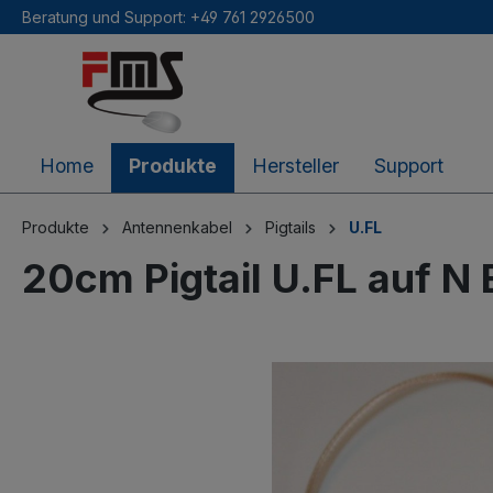
Beratung und Support: +49 761 2926500
inhalt springen
Home
Produkte
Hersteller
Support
Produkte
Antennenkabel
Pigtails
U.FL
20cm Pigtail U.FL auf N