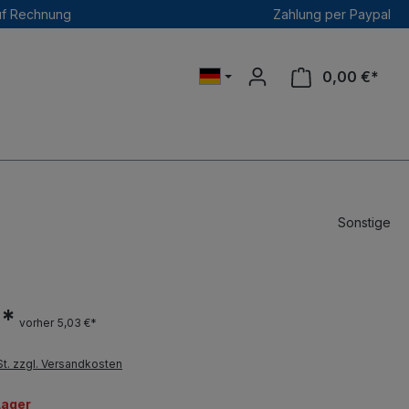
uf Rechnung
Zahlung per Paypal
0,00 €*
Sonstige
 *
vorher 5,03 €*
St. zzgl. Versandkosten
Lager