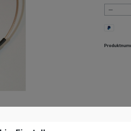
Anzahl
Produktnum
gtail U.FL auf N Buchse"