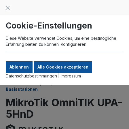
Beratung und Support: +49 761 2926500
inhalt springen
schneller Versand
Kauf auf Rechnung
Zahlung per Paypal
Cookie-Einstellungen
Diese Website verwendet Cookies, um eine bestmögliche
Erfahrung bieten zu können.
Konfigurieren
Ablehnen
Alle Cookies akzeptieren
Datenschutzbestimmungen
|
Impressum
Produkte
Komplettsysteme
Outdoor Wireless
Basisstationen
MikroTik OmniTIK UPA-
5HnD