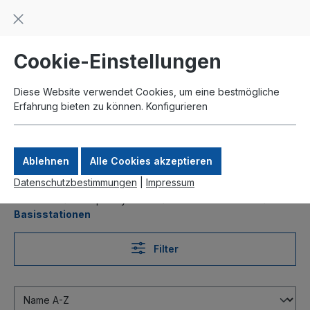
Beratung und Support: +49 761 2926500
inhalt springen
schneller Versand
Kauf auf Rechnung
Zahlung per Paypal
Cookie-Einstellungen
Diese Website verwendet Cookies, um eine bestmögliche
Erfahrung bieten zu können.
Konfigurieren
Ablehnen
Alle Cookies akzeptieren
Datenschutzbestimmungen
|
Impressum
Produkte
Komplettsysteme
Outdoor Wireless
Basisstationen
Filter