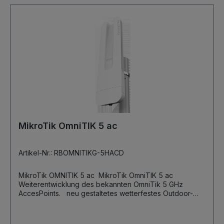
MikroTik OmniTIK 5 ac
Artikel-Nr.: RBOMNITIKG-5HACD
MikroTik OMNITIK 5 ac MikroTik OmniTIK 5 ac
Weiterentwicklung des bekannten OmniTik 5 GHz
AccesPoints. neu gestaltetes wetterfestes Outdoor-
Gehäuse Gigabit Ethernet Ports Unterstützung von
802.11ac 720MHz CPU -128MB RAM 16MB Flash Speicher
5x 10/100/1000 Mbit/s Ethernet Port Dual Chain 5GHz