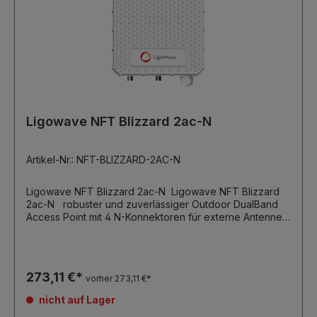
Ligowave NFT Blizzard 2ac-N
Artikel-Nr.: NFT-BLIZZARD-2AC-N
Ligowave NFT Blizzard 2ac-N Ligowave NFT Blizzard
2ac-N robuster und zuverlässiger Outdoor DualBand
Access Point mit 4 N-Konnektoren für externe Antennen
1.167 Gbps aggregierte Datenrate 2.4/ 5GHz 2x2 MIMO
Radios, bis zu 29dBm Ausgangsleistung bis zu 8 virtuelle
SSID pro Funkkarte Bandsteering Client Isolation
Schutzklasse IP - 67 stabiles Befestigungssystem für
273,11 €*
vorher 273,11 €*
Mastmontagen kostenfreier Controller verfügbar
Abmessungen: 198 x 198 x 50,5 max.
nicht auf Lager
Leistungsaufnahme: 16 W Spannungsversorgung über