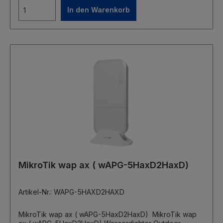
Port 1 x USB Typ A Dual Chain 5 GHz 802.11a/n Wireless
In den Warenkorb
Modul AR9344 (max. 300 Mbps) Antennengewinn: 7,5
dBi Stromversorgung: 11 - 30 V passiv PoE in PoE
out: Passive PoE on Ether2-Ether5 Max. Strom pro
Port: 1A Max. Gesamttrom (A): 2A Max.
Leistungsaufnahme: 59W (11 W ohne PoE-out)
Abmessungen: 368 x 125 x 55 mm
Betriebstemperatur: -40°C - 70°C Inkl. RouterOS Lizenz
Level 4 Inkl. Netzteil 24V / 2,5A, Kaltgerätekabel, PoE-
Injektor, Mastschelle
MikroTik wap ax ( wAPG-5HaxD2HaxD)
Artikel-Nr.: WAPG-5HAXD2HAXD
MikroTik wap ax ( wAPG-5HaxD2HaxD) MikroTik wap