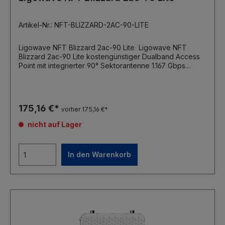
Artikel-Nr.: NFT-BLIZZARD-2AC-90-LITE
Ligowave NFT Blizzard 2ac-90 Lite Ligowave NFT
Blizzard 2ac-90 Lite kostengünstiger Dualband Access
Point mit integrierter 90° Sektorantenne 1.167 Gbps
aggregierte Datenrate 2.4/ 5GHz 2x2 MIMO Radios, bis
zu 25dBm Ausgangsleistung Antennengewinn: 11 dBi (5
GHz), 9 dBi (2,4 GHz) bis zu 8 virtuelle SSID pro
Funkkarte Bandsteering Client Isolation Schutzklasse IP -
175,16 €*
vorher 175,16 €*
66 innovatives Befestigungssystem für Mastmontagen
kostenfreier Controller verfügbar Abmessungen: 380 x
nicht auf Lager
100 x 35 max. Leistungsaufnahme: 12 W
Spannungsversorgung über PoE (802.3af/at)
In den Warenkorb