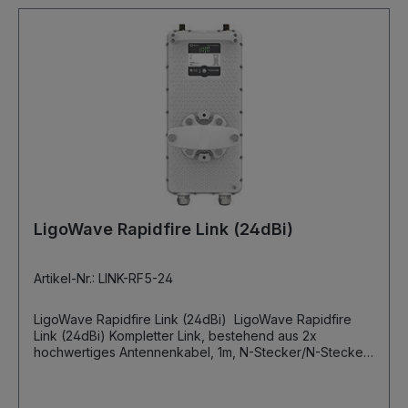
QAM, QPSK, BPSK) Datenraten @ 80 MHz: 866, 780,
650, 585, 520, 390, 260, 195, 130, 65 Mbps
Multiplexverfahren: TDD Integrierte 23 dBi Panel-
Antenne, dual-polarisiert Ports: 10/100/1000 Base-T with
PoE IN (RJ45), 10/100/1000 Base-T with PoE OUT
(RJ45) Abmessungen: 379 mm x 387 mm x 51 mm
Masse: 2,9 kg Temperaturbereich: -40°C ~ +65°C
Stromversorgung Eingang: PoE 802.3at, isolated 42 - 57
VDC maximale Leistungsaufnahme: 8,6 W
Stromversorgung Ausgang: PoE 802.3af, 48 VDC,
12.95W maximal
LigoWave Rapidfire Link (24dBi)
Artikel-Nr.: LINK-RF5-24
LigoWave Rapidfire Link (24dBi) LigoWave Rapidfire
Link (24dBi) Kompletter Link, bestehend aus 2x
hochwertiges Antennenkabel, 1m, N-Stecker/N-Stecker
2x 24 dBi Parabolspiegel dual-polarity (DuplEX, SX, N-
Typ) 2x LigoWave LigoPtP Rapidfire 5GHz N-Type 2 x
Netzteil 2 x PoE Injector Beschreibung: