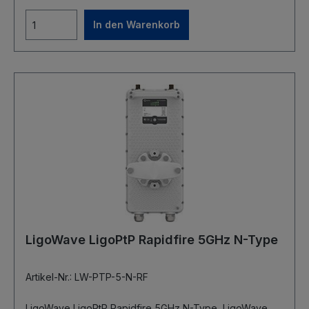
Link zwei Geräte erforderlich Antennenkonfiguration:
MIMO 2x2 Frequenzbereich: 4.900 - 6.100 MHz (FCC:
In den Warenkorb
4.940 - 4.990 MHz, 5.150-5.250 MHz, 5.725-5.850 MHz)
Kanalbandbreite: 5, 10, 20, 40, 80 MHz
Modulationtypen: OFDM (256-QAM, 64-QAM, 16-QAM,
QPSK, BPSK) Datenraten @ 80 MHz: 866, 780, 650,
585, 520, 390, 260, 195, 130, 65 Mbps
Multiplexverfahren: TDD Integrierte 23 dBi Panel-
Antenne, dual-polarisiert Öffnungswinkel horizontal: 6°
Öffnungswinkel vertikal: 7° Ports: 10/100/1000 Base-T
with PoE IN (RJ45), 10/100/1000 Base-T with PoE OUT
(RJ45) Abmessungen: 379 mm x 387 mm x 51 mm
Masse: 3,9 kg Temperaturbereich: -40°C ~ +65°C
Stromversorgung Eingang: PoE 802.3at, isolated 42 - 57
VDC maximale Leistungsaufnahme: 8,6 W
Stromversorgung Ausgang: PoE 802.3af, 48 VDC,
12.95W maximal
LigoWave LigoPtP Rapidfire 5GHz N-Type
Artikel-Nr.: LW-PTP-5-N-RF
LigoWave LigoPtP Rapidfire 5GHz N-Type LigoWave