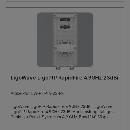
LigoWave LigoPtP RapidFire 4.9GHz 23dBi
Artikel-Nr.: LW-PTP-4-23-RF
LigoWave LigoPtP RapidFire 4.9GHz 23dBi LigoWave
LigoPtP RapidFire 4.9GHz 23dBi Hochleistungsfähiges
Punkt-zu-Punkt-System im 4,9 GHz-Band 140 Mbps
Datendurchsatz, unterstützt 256QAM Einfache und
benutzerfreundliche Konfigurationsoberfläche Interner