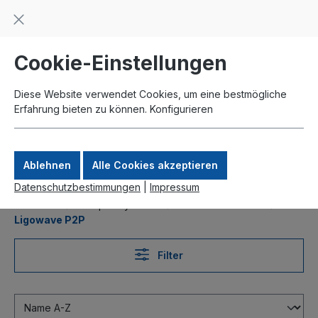
Beratung und Support: +49 761 2926500
inhalt springen
schneller Versand
Kauf auf Rechnung
Zahlung per Paypal
Cookie-Einstellungen
Diese Website verwendet Cookies, um eine bestmögliche
Erfahrung bieten zu können.
Konfigurieren
Ablehnen
Alle Cookies akzeptieren
Datenschutzbestimmungen
|
Impressum
Produkte
Komplettsysteme
Outdoor Wireless
Ligowave P2P
Filter