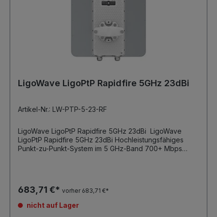
VDC maximale Leistungsaufnahme: 8,6 W
Stromversorgung Ausgang: PoE 802.3af, 48 VDC,
12.95W maximal
LigoWave LigoPtP Rapidfire 5GHz 23dBi
Artikel-Nr.: LW-PTP-5-23-RF
LigoWave LigoPtP Rapidfire 5GHz 23dBi LigoWave
LigoPtP Rapidfire 5GHz 23dBi Hochleistungsfähiges
Punkt-zu-Punkt-System im 5 GHz-Band 700+ Mbps
Datendurchsatz, unterstützt 256QAM Einfache und
benutzerfreundliche Konfigurationsoberfläche Interner
2,4 GHz AccessPoint erlaubt die Gerätekonfiguration
per GUI mit jedem WLAN-fähigem Gerät(Tablet,
683,71 €*
vorher 683,71 €*
Smartphone) 2 x Gigabit Ethernet-Ports, einer davon mit
PoE-Passthrough Ideal für Repeater-Links und
nicht auf Lager
Videoüberwachungs-Anlagen Lieferumfang: 1 Gerät, pro