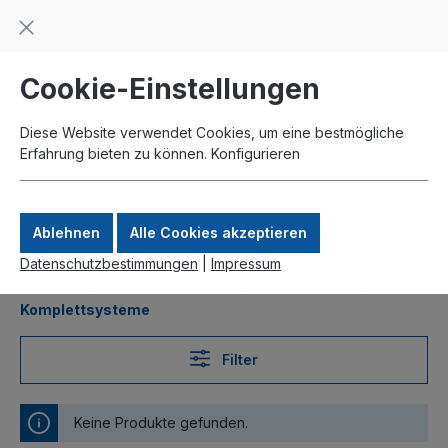
Beratung und Support: +49 761 2926500
inhalt springen
schneller Versand
Kauf auf Rechnung
Zahlung per Paypal
Cookie-Einstellungen
Diese Website verwendet Cookies, um eine bestmögliche
Erfahrung bieten zu können.
Konfigurieren
Ablehnen
Alle Cookies akzeptieren
Datenschutzbestimmungen
|
Impressum
Produkte
DSLAMs und FTTx
ISAM 7353CX
Komplettsysteme
Filter
Keine Produkte gefunden.