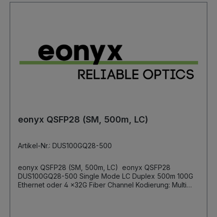
eonyx QSFP28 (SM, 500m, LC)
Artikel-Nr.: DUS100GQ28-500
eonyx QSFP28 (SM, 500m, LC) eonyx QSFP28
DUS100GQ28-500 Single Mode LC Duplex 500m 100G
Ethernet oder 4 x32G Fiber Channel Kodierung: Multi
Vendor (andere Kodierungen auf Anfrage)
Kompatibilität: MSA (z.B. MikroTik, SAF Tehnika, UBNT
usw.)