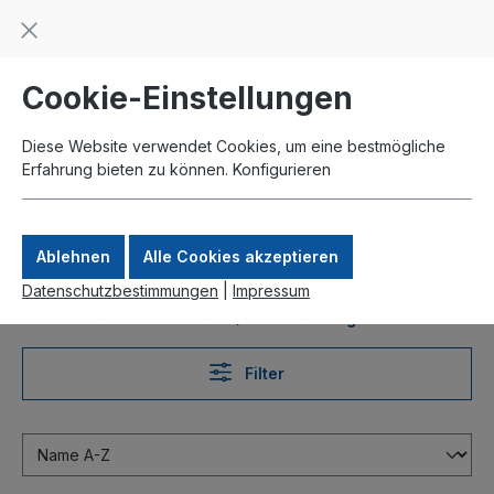
Beratung und Support: +49 761 2926500
inhalt springen
schneller Versand
Kauf auf Rechnung
Zahlung per Paypal
Cookie-Einstellungen
Diese Website verwendet Cookies, um eine bestmögliche
Erfahrung bieten zu können.
Konfigurieren
Ablehnen
Alle Cookies akzeptieren
Datenschutzbestimmungen
|
Impressum
Produkte
Interfaces
QSFP28
Singlemode
Filter