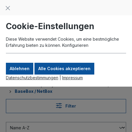
Beratung und Support: +49 761 2926500
inhalt springen
schneller Versand
Kauf auf Rechnung
Zahlung per Paypal
Cookie-Einstellungen
Diese Website verwendet Cookies, um eine bestmögliche
Erfahrung bieten zu können.
Konfigurieren
Ablehnen
Alle Cookies akzeptieren
Datenschutzbestimmungen
|
Impressum
Produkte
Komplettsysteme
Nach Mainboard / Serie
BaseBox / NetBox
Filter