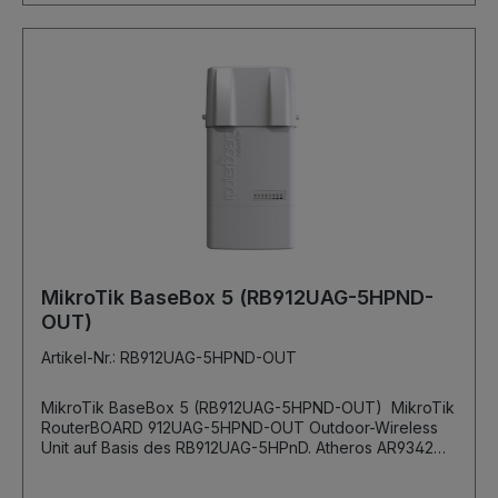
MikroTik BaseBox 5 (RB912UAG-5HPND-
OUT)
Artikel-Nr.: RB912UAG-5HPND-OUT
MikroTik BaseBox 5 (RB912UAG-5HPND-OUT) MikroTik
RouterBOARD 912UAG-5HPND-OUT Outdoor-Wireless
Unit auf Basis des RB912UAG-5HPnD. Atheros AR9342
600MHz 64MB DDR Arbeitsspeicher 1x 10/100/1000
Ethernet Port mit Auto-MDI/X 2x RP-SMA-Anschluss Dual