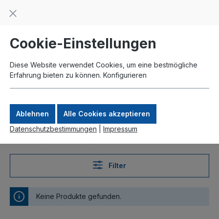
Beratung und Support: +49 761 2926500
inhalt springen
schneller Versand
Kauf auf Rechnung
Zahlung per Paypal
Cookie-Einstellungen
Diese Website verwendet Cookies, um eine bestmögliche
Erfahrung bieten zu können.
Konfigurieren
Ablehnen
Alle Cookies akzeptieren
Datenschutzbestimmungen
|
Impressum
Produkte
MikroTik
Powerline
Filter
Keine Produkte gefunden.