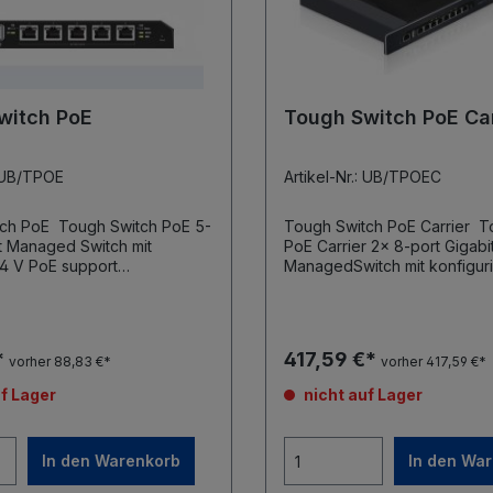
witch PoE
Tough Switch PoE Car
: UB/TPOE
Artikel-Nr.: UB/TPOEC
h Switch PoE 5-
Tough Switch PoE Carrier Tough Switch
it Managed Switch mit
PoE Carrier 2x 8-port Gigabit
4 V PoE support
ManagedSwitch mit konfigur
n: 197 x 87,5 x 27,3 mm
passivem 24/48 V PoE supp
 24VDC,
Abmessungen: 480 x 44,5 x
dapter (Included) Max.
Masse: 3,95 kg Stromversorgung: 2x
ufnahme: 60 W
110-120VAC / 210-230VA Max.
*
417,59 €*
vorher 88,83 €*
vorher 417,59 €*
bereich PoE Out: 22-24VDC
Leistungsaufnahme: 2x 150 
istung pro Daten-Port: 11,5
Spannungsbereich PoE Out:
f Lager
nicht auf Lager
45-48 VDC Max. PoE Leistung pro
Daten-Port: 11,5 W (24 V) / 
Ethernet Ports
Management Port: 2x 1x 10/1
In den Warenkorb
In den Wa
Port Daten-Ports: 2x 8x 10/100/1000
Ethernet Ports