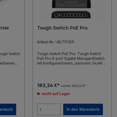
rier
Tough Switch PoE Pro
Artikel-Nr.: UB/TPOEP
Tough Switch PoE Pro Tough Switch
PoE Pro 8-port Gigabit ManagedSwitch
ierbarem,
mit konfigurierbarem, passivem 24/48 V
ort
PoE support Abmessungen: 210 x 185 x
 186 mm
41 mm Masse: 1,24 kg Stromversorgung:
110-120VAC / 210-230VA Max.
Leistungsaufnahme: 150 W
183,24 €*
vorher 183,24 €*
W
Spannungsbereich PoE Out: 22-24VDC /
 22-24VDC /
45-48 VDC Max. PoE Leistung pro
nicht auf Lager
Daten-Port: 11,5 W (24 V) / 23 W (48V)
23 W (48V)
Management Port: 1x 10/100 Ethernet
00 Ethernet
Port Daten-Ports: 8x 10/100/1000
renkorb
In den Warenkorb
Ethernet Ports