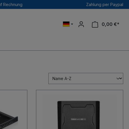
uf Rechnung
Zahlung per Paypal
0,00 €*