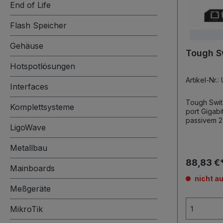
End of Life
Flash Speicher
Gehäuse
Tough S
Hotspotlösungen
Artikel-Nr.
Interfaces
Tough Switch PoE Toug
Komplettsysteme
port Gigab
passivem 2
LigoWave
Abmessunge
Masse: 250 g Stromversorgung:
Metallbau
2,5A Power A
Leistungsa
88,83 €
Spannungs
Mainboards
Max. PoE Le
nicht au
W Management Port: 1x 10/100 Ethernet
Meßgeräte
Port Daten-Ports: 5x 10/100/1000
MikroTik