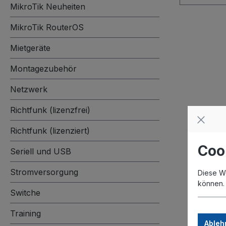
MikroTik Neuheiten
MikroTik RouterOS
Mietgeräte
Montagezubehör
Netzwerk
Richtfunk (lizenzfrei)
Richtfunk (lizenziert)
Coo
Seriell und USB
Stromversorgung
Diese W
können
Switche
Training
Ableh