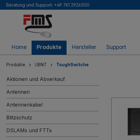
Beratung und Support: +49 761 2926500
inhalt springen
Home
Produkte
Hersteller
Support
Produkte
UBNT
ToughSwitche
Aktionen und Abverkauf
Antennen
Antennenkabel
Blitzschutz
DSLAMs und FTTx