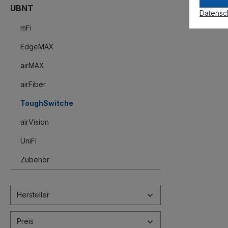
UBNT
Datensc
mFi
EdgeMAX
airMAX
airFiber
ToughSwitche
airVision
UniFi
Zubehör
Hersteller
Preis