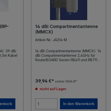
(RP-
14 dBi Compartmentantenne
(MMCX)
Artikel-Nr.: JA214-M
 dBi
14 dBi Compartmentantenne (MMCX) 14
dBi Compartmentantenne 2,4GHz für
RouterBOARD Serien RB411 und RB711
inkl. Masthalterung und
Kabeldurchführung MMCX Pigtail
39,94 €*
vorher 39,94 €*
nicht auf Lager
renkorb
In den Warenkorb