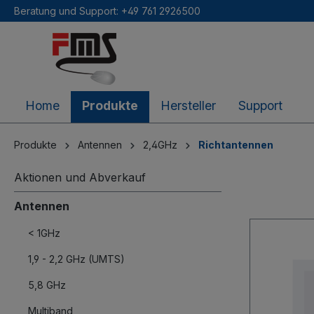
Beratung und Support: +49 761 2926500
inhalt springen
Home
Produkte
Hersteller
Support
Produkte
Antennen
2,4GHz
Richtantennen
Aktionen und Abverkauf
Antennen
< 1GHz
1,9 - 2,2 GHz (UMTS)
5,8 GHz
Multiband