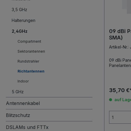
3,5 GHz
Halterungen
09 dBi P
2,4GHz
SMA)
Compartment
Artikel-Nr.
Sektorantennen
09 dBi Panel
Rundstrahler
Richtantennen
Indoor
35,70 €
5 GHz
auf Lag
Antennenkabel
Blitzschutz
DSLAMs und FTTx