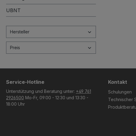
UBNT
Hersteller
Preis
Service-Hotline
Kontakt
Unterstützung und Beratung unter:
+49 761
Schulungen
2926500
Mo-Fr, 09:00 - 12:30 und 13:30 -
Technischer 
18:00 Uhr
Produktberat