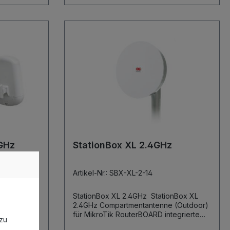
4GHz
StationBox XL 2.4GHz
Artikel-Nr.: SBX-XL-2-14
StationBox XL 2.4GHz StationBox XL
2.4GHz Compartmentantenne (Outdoor)
BOARD für
für MikroTik RouterBOARD integrierte
zu
dual-polarisierte 2.4GHz-Antenne (14dB,