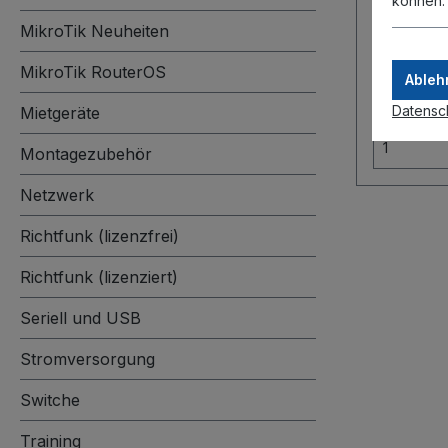
können
MikroTik Neuheiten
39,94 €
MikroTik RouterOS
Ableh
nicht au
Datensc
Mietgeräte
Montagezubehör
Netzwerk
Richtfunk (lizenzfrei)
Richtfunk (lizenziert)
Seriell und USB
Stromversorgung
Switche
Training