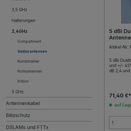
3,5 GHz
Halterungen
5 dBi D
2,4GHz
Antenne 
Compartment
45°)
Artikel-Nr
Sektorantennen
5 dBi Dual
Rundstrahler
und +/- 45°) 5 dBi MIMO Ant
dB 2,4 und 5 GHz Dualband Vertikal und
Richtantennen
+/- 45° 3 x 80cm Pigtail mit RP-SMA
Anschluss ohne Halterung (zum direkten
Indoor
5 GHz
71,40 €
Antennenkabel
auf Lag
Blitzschutz
DSLAMs und FTTx