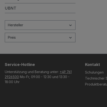
UBNT
Hersteller
Preis
Service-Hotline
Kontakt
Unterstützung und Beratung unter:
+49 761
Schulungen
2926500
Mo-Fr, 09:00 - 12:30 und 13:30 -
Technischer 
18:00 Uhr
Produktberat