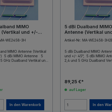
ualband MIMO
5 dBi Dualband MIM
(Vertikal und +/-
Antenne (Vertikal und
.: MA-WE2458-3H
Artikel-Nr.: MA-WE2458-3H2
band MIMO Antenne (Vertikal
5 dBi Dualband MIMO Antenne
enne 5
und +/- 45°, 5 dBi MIMO Antenne 5 dB
2,4 und 5 GHz Dualband Vertikal und +/-
45° 3 x 80cm Pigtail mit N-Male
Anschluss inkl. Halterung
Aufschrauben)
*
89,25 €*
er
auf Lager
In den Warenkorb
In den Wa