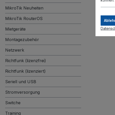
können
MikroTik Neuheiten
MikroTik RouterOS
Ableh
Datensc
Mietgeräte
Montagezubehör
Netzwerk
Richtfunk (lizenzfrei)
Richtfunk (lizenziert)
Seriell und USB
Stromversorgung
Switche
Training