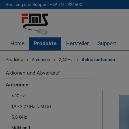
Beratung und Support: +49 761 2926500
inhalt springen
Home
Produkte
Hersteller
Support
Produkte
Antennen
2,4GHz
Sektorantennen
Aktionen und Abverkauf
Antennen
< 1GHz
1,9 - 2,2 GHz (UMTS)
5,8 GHz
Multiband