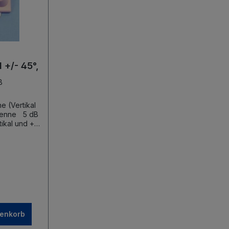
O
 +/- 45°,
B
 (Vertikal
renkorb