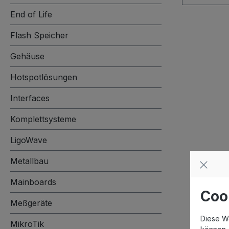
End of Life
Flash Speicher
Gehäuse
Hotspotlösungen
Interfaces
Komplettsysteme
LigoWave
Metallbau
Mainboards
Coo
Meßgeräte
Diese W
MikroTik