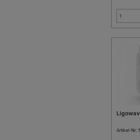
Schutzklasse IP -
Befestigun
kostenfreie
Abmessungen
Leistungsa
Spannungs
Ligowav
Artikel-N