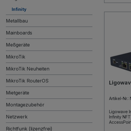
Infinity
Metallbau
Mainboards
Meßgeräte
MikroTik
MikroTik Neuheiten
MikroTik RouterOS
Ligowave
Mietgeräte
Artikel-Nr.:
Montagezubehör
Ligowave Infin
Netzwerk
Infinity NFT 1Ni Leistungsstar
AccessPoint 
passthrough Kleines, leic
Richtfunk (lizenzfrei)