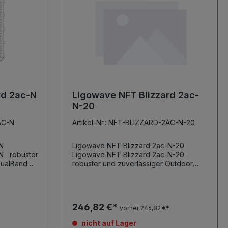
rd 2ac-N
Ligowave NFT Blizzard 2ac-
N-20
AC-N
Artikel-Nr.: NFT-BLIZZARD-2AC-N-20
-N
Ligowave NFT Blizzard 2ac-N-20
ster
Ligowave NFT Blizzard 2ac-N-20
DualBand
robuster und zuverlässiger Outdoor
toren für
DualBand Access Point integrierte 5
GHz 20 dBi Richtantenne, 16°
Öffnungswinkel N-Konnektoren für
externe 2,4 GHz Antennen
246,82 €*
vorher 246,82 €*
Betriebsmodus: Access Point oder CPE
1.167 Gbps aggregierte Datenrate 2.4/
nicht auf Lager
5GHz 2x2 MIMO Radios, bis zu 29dBm