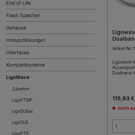
End of Life
Flash Speicher
Gehäuse
Ligowave
Dualban
Hotspotlösungen
Artikel-Nr.
Interfaces
Ligowave I
Komplettsysteme
Accesspoint Ligowave Infini
Dualband-Acce
LigoWave
Infinity NFT 2AC 1 x 2,4GH
802.11n 1 x 5GHz, 2x2 MIMO, 802.11ac 3 x
Zubehör
Gbit Ethernet Port PoE 
56V Eingang) Lieferung ink
115,83 
LigoPTMP
Netzteil integrierte 3dBi Antennen
Wand- ode
nicht au
LigoDLBac
LigoDLB
LigoPTP