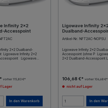
 Infinity 2x2
Ligowave Infinity 2x
d-Accesspoint
Dualband-Accesspoin
P
: NFT2AC
Artikel-Nr.: NFT2AC-NOPSU
nfinity 2x2 Dualband-
Ligowave Infinity 2x2 Dualb
ty 2x2
Accesspoint (ohne P Ligowave Infinity
sspoint Ligowave
2x2 Dualband-Accesspoint Ligowave
z, 2x2 MIMO,
Infinity NFT 2AC 1 x 2,4GHz, 2x2 MIMO,
802.11n 1 x 5GHz, 2x2 MIMO, 802.11ac 3 x
802.3af/at (37-
Gbit Ethernet Port PoE 802.3af/at (37-
l. PoE-
56V Eingang) Lieferung ohne Netzteil
€*
106,68 €*
vorher 115,83 €*
vorher 106,68 €*
integrierte 3dBi Antennen Wand- oder
r Deckenmontage
Deckenmontage kostenfreier Controller
f Lager
nicht auf Lager
kostenfreier Controller verfügbar
verfügbar
In den Warenkorb
In den Wa