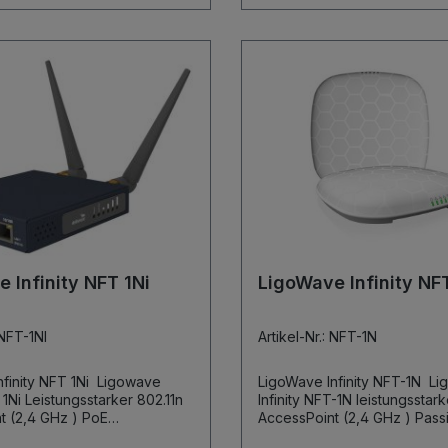
 Infinity NFT 1Ni
LigoWave Infinity NF
 NFT-1NI
Artikel-Nr.: NFT-1N
ity NFT 1Ni Ligowave
LigoWave Infinity NFT-1N LigoWave
ker 802.11n
Infinity NFT-1N leistungsstarker 802.11n
(2,4 GHz ) PoE
AccessPoint (2,4 GHz ) Passives PoE 12-
htes
24V 128 Clients 8 Virtuelle Netzwerke