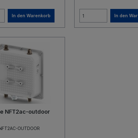
 66 innovatives
Befestigungssystem für Mas
gssystem für Mastmontagen
kostenfreier Controller verf
In den Warenkorb
In den Wa
r Controller verfügbar
Abmessungen: 198 x 198 x 50,5 
: 380 x 100 x 35 max.
Leistungsaufnahme: 16 W
ufnahme: 12 W
Spannungsversorgung über
versorgung über PoE
(802.3af/at)
(802.3af/at)
e NFT2ac-outdoor
r.: NFT2AC-OUTDOOR