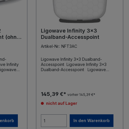
2
Ligowave Infinity 3x3
t (ohne
Dualband-Accesspoint
Artikel-Nr.: NFT3AC
and-
Ligowave Infinity 3x3 Dualband-
Accesspoint Ligowave Infinity 3x3
Dualband-Accesspoint Ligowave
Infinity NFT 3AC 1 x 2,4GHz, 3x3 MIMO,
802.11n 1 x 5GHz, 3x32 MIMO, 802.11ac 2
x Gbit Ethernet Port PoE 802.3af/at (37-
56V Eingang) integrierte 5dBi Antennen
145,39 €*
vorher 145,39 €*
Wand- oder Deckenmontage
kostenfreier Controller verfügbar
nicht auf Lager
renkorb
In den Warenkorb