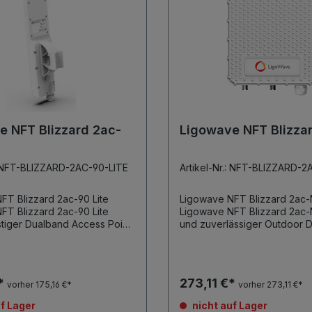
e NFT Blizzard 2ac-
Ligowave NFT Blizza
.: NFT-BLIZZARD-2AC-90-LITE
Artikel-Nr.: NFT-BLIZZARD-2
FT Blizzard 2ac-90 Lite
Ligowave NFT Blizzard 2ac
FT Blizzard 2ac-90 Lite
Ligowave NFT Blizzard 2ac-N robu
tiger Dualband Access Point
und zuverlässiger Outdoor 
ter 90° Sektorantenne 1.167
Access Point mit 4 N-Konnek
te Datenrate 2.4/ 5GHz
externe Antennen 1.167 Gbps
adios, bis zu 25dBm
aggregierte Datenrate 2.4/ 5GHz 2x2
nnengewinn: 11
MIMO Radios, bis zu 29dBm
€*
273,11 €*
vorher 175,16 €*
vorher 273,11 €*
 dBi (2,4 GHz) bis zu 8
Ausgangsleistung bis zu 8 virtuelle SSID
SID pro Funkkarte
pro Funkkarte Bandsteering Client
f Lager
nicht auf Lager
lation
Isolation Schutzklasse IP - 67 stabiles