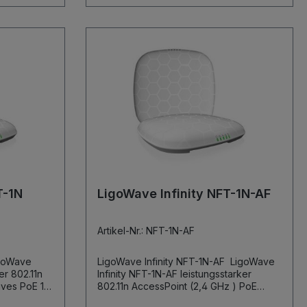
T-1N
LigoWave Infinity NFT-1N-AF
Artikel-Nr.: NFT-1N-AF
LigoWave Infinity NFT-1N-AF LigoWave
Infinity NFT-1N-AF leistungsstarker
802.11n AccessPoint (2,4 GHz ) PoE
nach IEEE 802.3af 128 Clients 8 Virtuelle