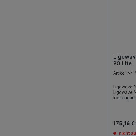
Ligowav
90 Lite
Artikel-Nr
Ligowave N
Ligowave N
kostengüns
mit integrier
Gbps aggregier
2x2 MIMO R
Ausgangsleistung Ante
175,16 
dBi (5 GHz), 9
virtuelle S
nicht au
Bandsteering Client Iso