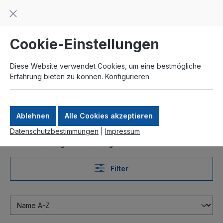
Beratung und Support: +49 761 2926500
inhalt springen
schneller Versand
Kauf auf Rechnung
Zahlung per Paypal
Cookie-Einstellungen
Diese Website verwendet Cookies, um eine bestmögliche
Erfahrung bieten zu können.
Konfigurieren
Ablehnen
Alle Cookies akzeptieren
Datenschutzbestimmungen
|
Impressum
Produkte
LigoWave
LigoPTMP
Filter