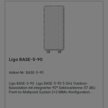
Ligo BASE-5-90
Artikel-Nr.: BASE-5-90
Ligo BASE-5-90 Ligo BASE-5-90 5 GHz Outdoor-
Basisstation mit integrierter 90° Sektorantenne (17 dBi)
Point-to-Multipoint System 2x2 MiMo-Konfiguration
Datendurchsatz 600+ Mbps bei 256 QAM und 80 Mhz
Kanalbandbreite 802.3 af PoE und PoE-Passthrough
integrierter 2,4 GHz Access Point für Wartungszwecke