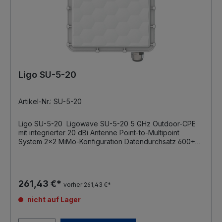
Ligo SU-5-20
Artikel-Nr.: SU-5-20
Ligo SU-5-20 Ligowave SU-5-20 5 GHz Outdoor-CPE
mit integrierter 20 dBi Antenne Point-to-Multipoint
System 2x2 MiMo-Konfiguration Datendurchsatz 600+
Mbps bei 256 QAM und 80 Mhz Kanalbandbreite 802.3
af/at PoE Wireless Protokoll: W-Jet V (proprietär)
Antennenkonfiguration: MIMO dual 2x2
Frequenzband: 4.900 - 6.100 MHz (länderabhängig)
261,43 €*
vorher 261,43 €*
Ausgangsleistung WLAN-Interface: 30 dBm @ MCS0
Kanalbandbreite: 5, 10, 20, 40, 80 MHz
nicht auf Lager
Modulationsverfahren: OFDM (256-QAM, 64-QAM, 16-
QAM, QPSK, BPSK) Datenraten bei 80 MHz: 866, 780,
650, 585, 520, 390, 260, 195, 130, 65 Mbps integrierte