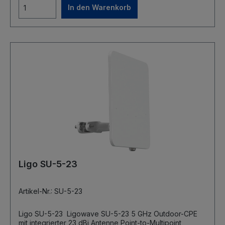
In den Warenkorb
20 dBi Antenne Ports: 1 x 10/100/1000 BaseT, RJ45
Abmessungen: 198 mm x 198 mm x 50,5 mm Masse: 2,0
kg (inkl. Halterung) Stromversorgung: 42-56 VDC, active
PoE (802.3af/at) Netzteil: 100  240 VAC, PoE-Netzteil
48V im Lieferumfang enthalten Max. Leistungsaufnahme:
10 W Temperaturbereich: -40°C ~ +65°C
Ligo SU-5-23
Artikel-Nr.: SU-5-23
Ligo SU-5-23 Ligowave SU-5-23 5 GHz Outdoor-CPE
mit integrierter 23 dBi Antenne Point-to-Multipoint