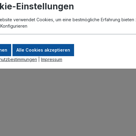
)
kie-Einstellungen
€*
vorher 136,66 €*
ebsite verwendet Cookies, um eine bestmögliche Erfahrung bieten 
.
Konfigurieren
er
In den Warenkorb
nen
Alle Cookies akzeptieren
hutzbestimmungen
|
Impressum