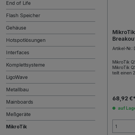
End of Life
Flash Speicher
Gehäuse
MikroTi
Breakou
Hotspotlösungen
Artikel-Nr
Interfaces
MikroTik 
Komplettsysteme
MikroTik 
teilt einen
LigoWave
unabhängige 50
ebenfalls 
Metallbau
x 10G Nachfolger des XQ+BC0003-XS+
Format: QSFP5
68,92 €
m Max. Datenrate: 40G / 4x10G, 100G /
Mainboards
auf Lag
Meßgeräte
MikroTik