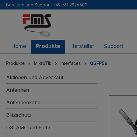
Beratung und Support: +49 761 2926500
inhalt springen
Home
Produkte
Hersteller
Support
Produkte
MikroTik
Interfaces
QSFP56
Aktionen und Abverkauf
Antennen
Antennenkabel
Blitzschutz
DSLAMs und FTTx