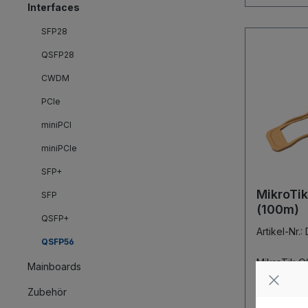
Interfaces
SFP28
QSFP28
CWDM
PCIe
miniPCI
miniPCIe
SFP+
MikroTi
SFP
(100m)
QSFP+
Artikel-Nr
QSFP56
MikroTik 
Mainboards
MikroTik Q
DDQ+85MP01D QSFP56
Zubehör
400Gbps ag