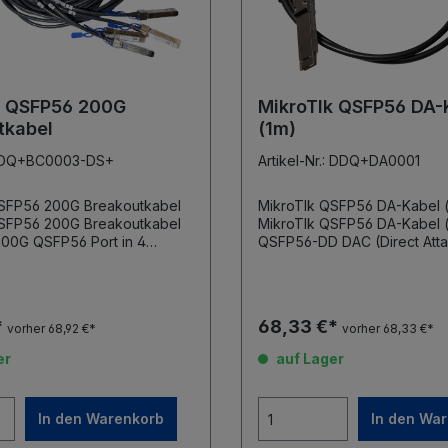
k QSFP56 200G
MikroTIk QSFP56 DA-
tkabel
(1m)
.: DQ+BC0003-DS+
Artikel-Nr.: DDQ+DA0001
QSFP56 200G Breakoutkabel
MikroTIk QSFP56 DA-Kabel 
QSFP56 200G Breakoutkabel
MikroTIk QSFP56 DA-Kabel 
 200G QSFP56 Port in 4
QSFP56-DD DAC (Direct Atta
G Ports auf unterstützt
400 Gbps Länge 1m integrierte QSFP-
100G zu 4 x 25G und 40G zu 4
DD Module
6 to 4 x SFP56 Länge: 3
*
68,33 €*
vorher 68,92 €*
vorher 68,33 €*
4x25G, 200G / 4x50G
er
auf Lager
In den Warenkorb
In den Wa