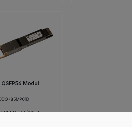
k QSFP56 Modul
.: DDQ+85MP01D
QSFP56 Modul (100m)
SFP56 Modul (100m)
-DD Modul
gregierte Full-Duplex-