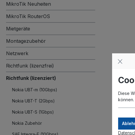
MikroTik Neuheiten
MikroTik RouterOS
Mietgeräte
Montagezubehör
Netzwerk
Richtfunk (lizenzfrei)
Coo
Richtfunk (lizenziert)
Nokia UBT-m (10Gbps)
Diese W
können
Nokia UBT-T (2Gbps)
Nokia UBT-S (1Gbps)
Nokia Zubehör
Ableh
Datensc
SAF Integra-E (10Gbps)