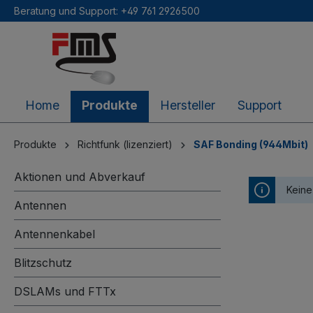
Beratung und Support: +49 761 2926500
inhalt springen
Home
Produkte
Hersteller
Support
Produkte
Richtfunk (lizenziert)
SAF Bonding (944Mbit)
Aktionen und Abverkauf
Keine
Antennen
Antennenkabel
Blitzschutz
DSLAMs und FTTx