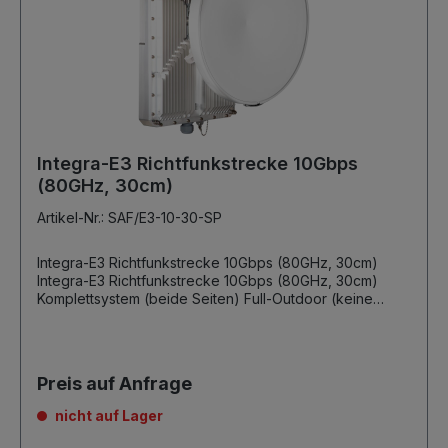
Integra-E3 Richtfunkstrecke 10Gbps
(80GHz, 30cm)
Artikel-Nr.: SAF/E3-10-30-SP
Integra-E3 Richtfunkstrecke 10Gbps (80GHz, 30cm)
Integra-E3 Richtfunkstrecke 10Gbps (80GHz, 30cm)
Komplettsystem (beide Seiten) Full-Outdoor (keine
Indoorunit erforderlich) 70/80GHz, Subband-A 10Gbps
Netto Full-Duplex 1024QAM 1 x GBit (elektrisch) RJ45 2
x SFP+ PoE Support (kein zusätzlicher Splitter
erforderlich) ACMB, hitless Kanalbreiten 62,5 bis
Preis auf Anfrage
2000MHz AES256 Encryption 30cm Antenne inkl.
Masthalterung inkl. SAF PoE Injector und Netzteil inkl. 5
nicht auf Lager
Jahre Garantie auf die Outdoor-Unit ohne SFP Module,
Netzwerkkabel und Conduit-Kit