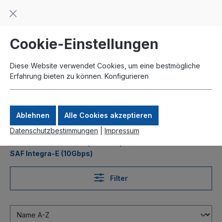
Beratung und Support: +49 761 2926500
inhalt springen
schneller Versand
Kauf auf Rechnung
Zahlung per Paypal
Cookie-Einstellungen
Diese Website verwendet Cookies, um eine bestmögliche
Erfahrung bieten zu können.
Konfigurieren
Ablehnen
Alle Cookies akzeptieren
Datenschutzbestimmungen
|
Impressum
Produkte
Richtfunk (lizenziert)
SAF Integra-E (10Gbps)
Filter