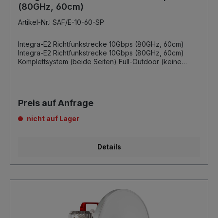
(80GHz, 60cm)
Artikel-Nr.: SAF/E-10-60-SP
Integra-E2 Richtfunkstrecke 10Gbps (80GHz, 60cm)
Integra-E2 Richtfunkstrecke 10Gbps (80GHz, 60cm)
Komplettsystem (beide Seiten) Full-Outdoor (keine
Indoorunit erforderlich) 70/80GHz, Subband-A 10Gbps
Netto Full-Duplex 256QAM 1 x GBit (elektrisch) RJ45 2 x
SFP+ PoE Support (kein zusätzlicher Splitter
erforderlich) ACMB, hitless - Kanalbreiten 62,5 bis
Preis auf Anfrage
2000MHz 60cm Antenne inkl. Masthalterung inkl. SAF
PoE Injector und Netzteil inkl. 5 Jahre Garantie auf die
nicht auf Lager
Outdoor-Unit ohne SFP Module, Netzwerkkabel und
Conduit-Kit
Details